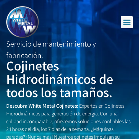
Por qué c
Sectores at
Fabricació
Preguntas f
Solicitar 
Servicio de mantenimiento y
fabricación:
Cojinetes
Hidrodinámicos de
todos los tamaños.
Descubra White Metal Cojinetes:
Expertos en Cojinetes
Hidrodinámicos para generación de energía. Con una
calidad incomparable, ofrecemos soluciones confiables las
24 horas del día, los 7 días de la semana. ¿Máquinas
paradas? ¡Nunca más! Nuestros cojinetes impulsan su