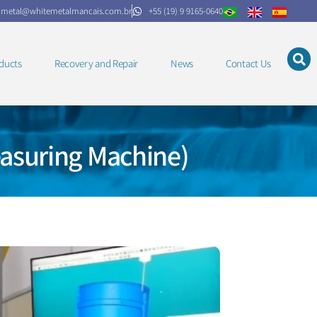
.metal@whitemetalmancais.com.br
+55 (19) 9 9165-0640
ducts
Recovery and Repair
News
Contact Us
asuring Machine)