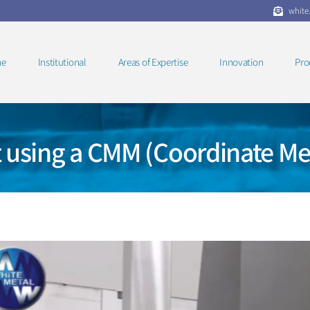
white
e
Institutional
Areas of Expertise
Innovation
Pro
using a CMM (Coordinate Me