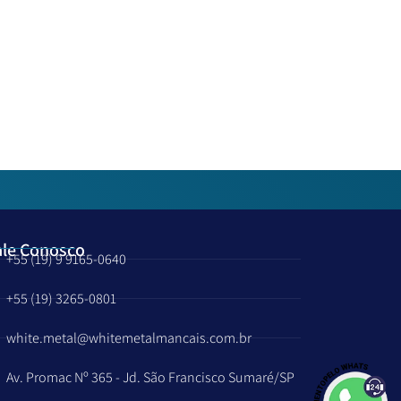
ale Conosco
+55 (19) 9 9165-0640
+55 (19) 3265-0801
white.metal@whitemetalmancais.com.br
Av. Promac Nº 365 - Jd. São Francisco Sumaré/SP