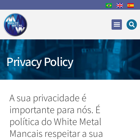
Areas of Expertise
Recovery and Repair
Privacy Policy
A sua privacidade é
importante para nós. É
política do White Metal
Mancais respeitar a sua