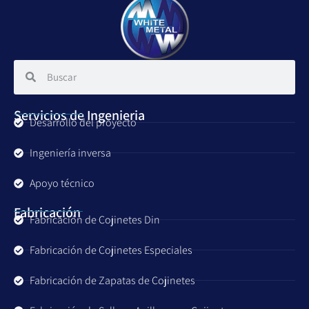
Servicios de Ingenieria
Desarrollo del proyecto
Ingeniería inversa
Apoyo técnico
Fabricación
Fabricación de Cojinetes Din
Fabricación de Cojinetes Especiales
Fabricación de Zapatas de Cojinetes