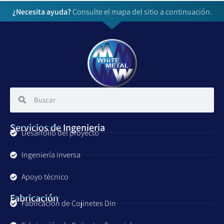
¿Necesita ayuda?
Consulte el mapa del sitio a continuación.
Servicios de Ingenieria
Desarrollo del proyecto
Ingeniería inversa
Apoyo técnico
Fabricación
Fabricación de Cojinetes Din