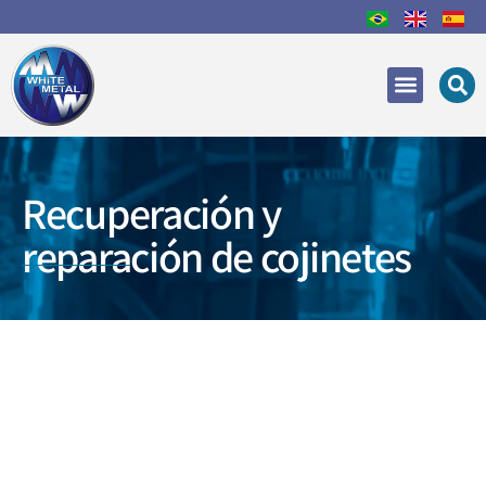
Áreas de Actuación
Recuperación y reparac
Recuperación y
reparación de cojinetes