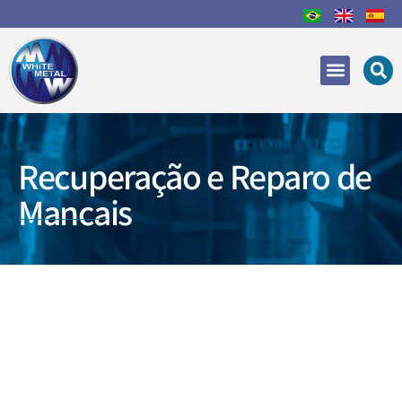
Áreas de Atuação
Recuperação e Reparo
Recuperação e Reparo de
Mancais