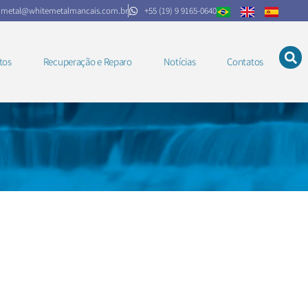
.metal@whitemetalmancais.com.br
+55 (19) 9 9165-0640
tos
Recuperação e Reparo
Notícias
Contatos