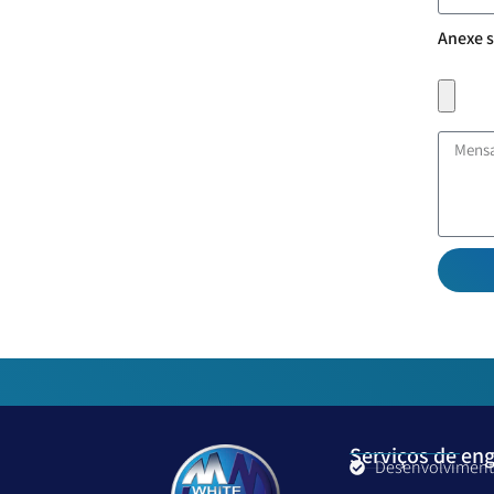
Anexe s
Serviços de en
Desenvolviment