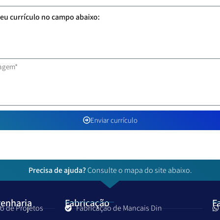
eu currículo no campo abaixo:
Enviar currículo
Precisa de ajuda?
Consulte o mapa do site abaixo.
genharia
Fabricação
F
o de Projetos
Fabricação de Mancais Din