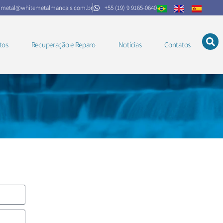
.metal@whitemetalmancais.com.br
+55 (19) 9 9165-0640
tos
Recuperação e Reparo
Notícias
Contatos