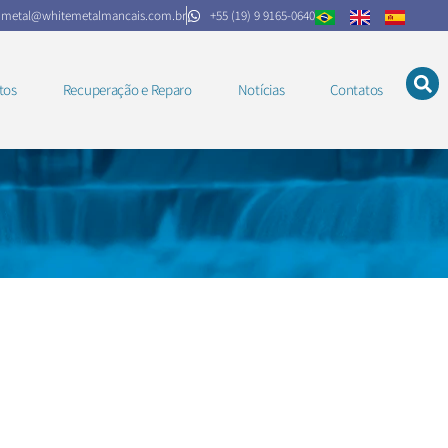
.metal@whitemetalmancais.com.br
+55 (19) 9 9165-0640
tos
Recuperação e Reparo
Notícias
Contatos