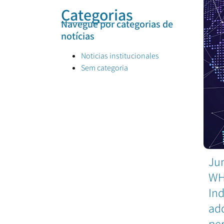
Categorias
Navegue por categorias de
notícias
Noticias institucionales
Sem categoria
Jun
WHI
Ind
ad
per