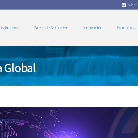
white
nstitucional
Áreas de Actuación
Innovación
Productos
a Global