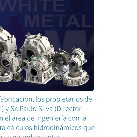
abricación, los propietarios de
 y Sr. Paulo Silva (Director
n el área de ingeniería con la
ra cálculos hidrodinámicos que
tos para rodamientos.