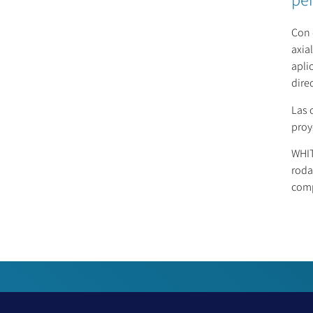
Con 
axia
apli
dire
Las 
proy
WHIT
roda
comp