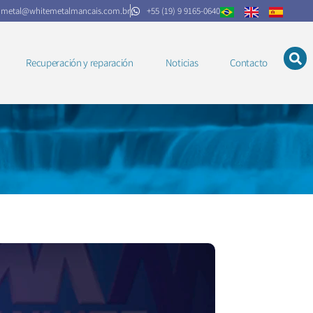
.metal@whitemetalmancais.com.br
+55 (19) 9 9165-0640
Recuperación y reparación
Noticias
Contacto