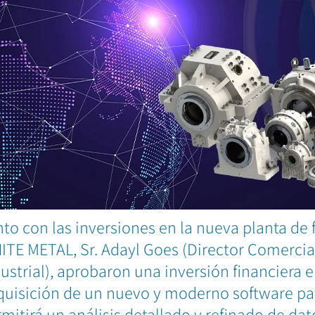
to con las inversiones en la nueva planta de f
TE METAL, Sr. Adayl Goes (Director Comercial)
ustrial), aprobaron una inversión financiera e
quisición de un nuevo y moderno software pa
mitirá un análisis detallado y refinado de da