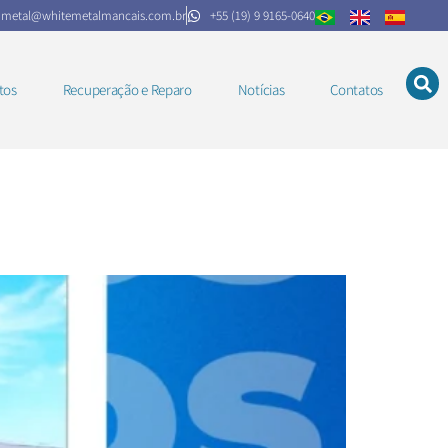
.metal@whitemetalmancais.com.br
+55 (19) 9 9165-0640
tos
Recuperação e Reparo
Notícias
Contatos