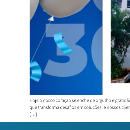
Hoje o nosso coração se enche de orgulho e gratidã
que transforma desafios em soluções, e nossos cl
[…]