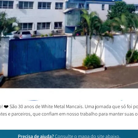
o! ❤️ São 30 anos de White Metal Mancais. Uma jornada que só foi p
ientes e parceiros, que confiam em nosso trabalho para manter su
Precisa de ajuda?
Consulte o mapa do site abaixo.