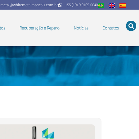
.metal@whitemetalmancais.com.br
+55 (19) 9 9165-0640
tos
Recuperação e Reparo
Notícias
Contatos