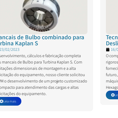
ancais de Bulbo combinado para
Tecn
rbina Kaplan S
Desl
23/02/2023
16/
envolvimento, cálculos e fabricação completa
O comp
s mancais de Bulbo para Turbina Kaplan S. Com
rigoro
mitações dimensionais de montagem e a alta
fornec
icitação do equipamento, nosso cliente solicitou
futuro
WM o desenvolvimento de um projeto customizado
máquin
ompacto para atendimento das cargas e altas
Hexago
licitações do equipamento.
Le
Leia mais