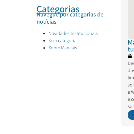
Categorias
Navegue por categorias de
notícias
Novidades Institucionais
Sem categoria
M
tu
Sobre Mancais
Des
do
li
sol
a 
e c
so