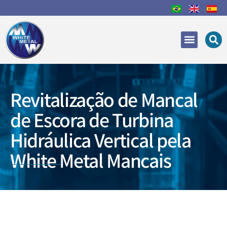
Áreas de Atuação
Recuperação e Reparo
Revitalização de Mancal
de Escora de Turbina
Hidráulica Vertical pela
White Metal Mancais