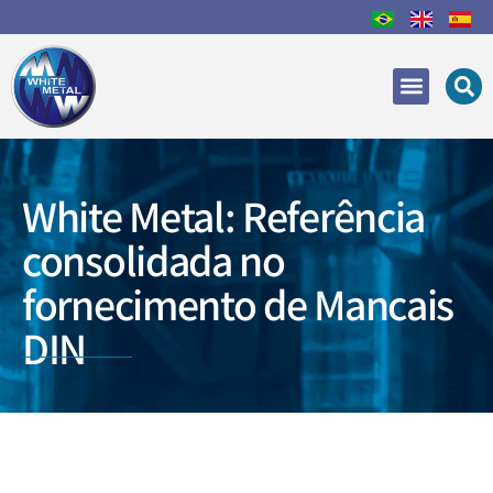
Áreas de Atuação
Recuperação e Reparo
White Metal: Referência
consolidada no
fornecimento de Mancais
DIN