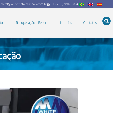
.metal@whitemetalmancais.com.br
+55 (19) 9 9165-0640
tos
Recuperação e Reparo
Notícias
Contatos
icação