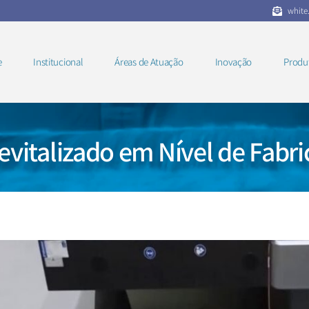
white
e
Institucional
Áreas de Atuação
Inovação
Produ
vitalizado em Nível de Fabr