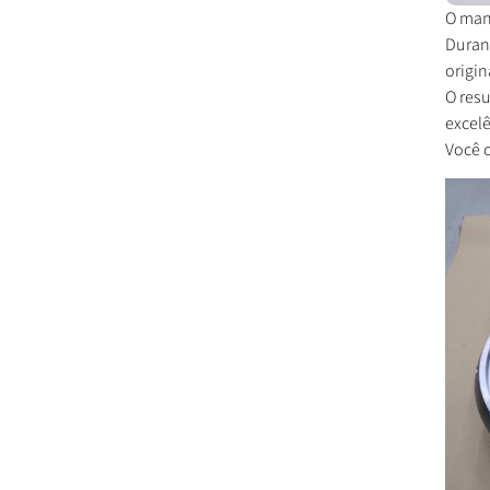
O man
Durant
origin
O res
excelê
Você c